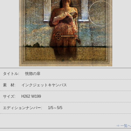
タイトル:
恍惚の扉
素 材:
インクジェットキヤンバス
サイズ:
H262 W199
エディションナンバー:
1/5～5/5
⇒ 一覧へ