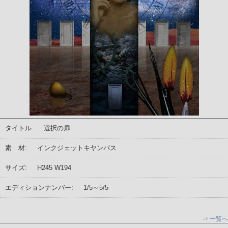
タイトル:
選択の扉
素 材:
インクジェットキヤンバス
サイズ:
H245 W194
エディションナンバー:
1/5～5/5
⇒ 一覧へ