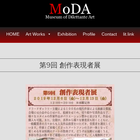
HOME
Art Works
Exhibition
Profile
Contact
lit.link
第9回 創作表現者展