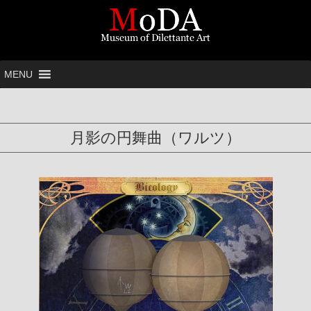
MENU
月影の円舞曲（ワルツ）