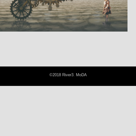
©2018 River3. MoDA