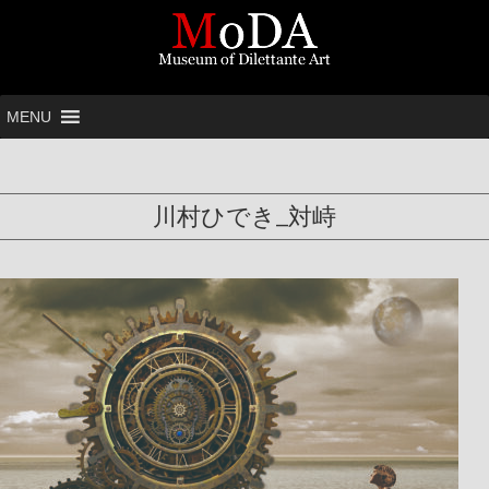
MENU
川村ひでき_対峙