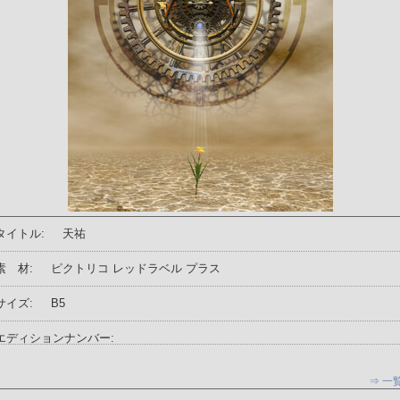
タイトル:
天祐
素 材:
ピクトリコ レッドラベル プラス
サイズ:
B5
エディションナンバー:
⇒ 一