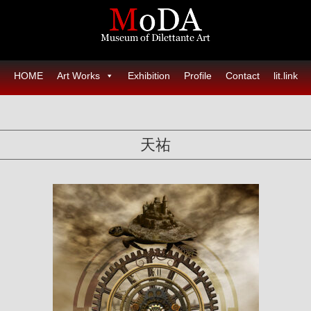
HOME
Art Works
Exhibition
Profile
Contact
lit.link
天祐