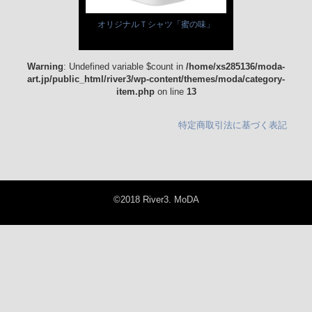
オリジナルＴシャツ「蜜の味」
Warning
: Undefined variable $count in
/home/xs285136/moda-
art.jp/public_html/river3/wp-content/themes/moda/category-
item.php
on line
13
特定商取引法に基づく表記
©2018 River3. MoDA