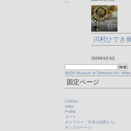
へ
川村ひでき
2024年9月3日
検
索:
MoDA-Museum of Dilettante Art- Hide
固定ページ
Contact
index
Profile
カート
ギャラリー「方舟の住民たち」
サンプルページ