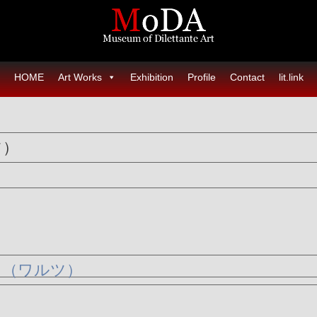
HOME
Art Works
Exhibition
Profile
Contact
lit.link
ツ）
曲（ワルツ）