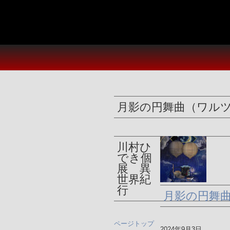
月影の円舞曲（ワル
川村ひ
でき個
展 異
世界紀
行
月影の円舞
ページトップ
2024年9月3日